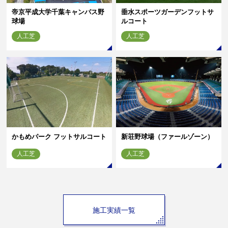
帝京平成大学千葉キャンパス野
垂水スポーツガーデンフットサ
球場
ルコート
人工芝
人工芝
かもめパーク フットサルコート
新荘野球場（ファールゾーン）
人工芝
人工芝
施工実績一覧