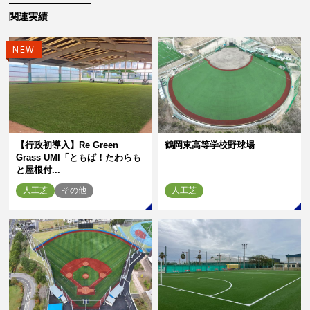
関連実績
NEW
【行政初導入】Re Green
鶴岡東高等学校野球場
Grass UMI「ともぱ！たわらも
と屋根付...
人工芝
その他
人工芝