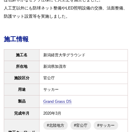
人工芝以外にも防球ネット整備やLED照明設備の交換、法面整備、
防護マット設置等を実施しました。
施工情報
施工名
新潟経営大学グラウンド
所在地
新潟県加茂市
施設区分
官公庁
用途
サッカー
製品
Grand Grass DS
完成年月
2020年3月
#北陸地方
#官公庁
#サッカー