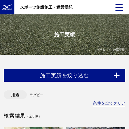
スポーツ施設施工・運営受託
施工実績
ホーム
施工実績
施工実績を絞り込む
用途
ラグビー
条件を全てクリア
検索結果
（全8件）