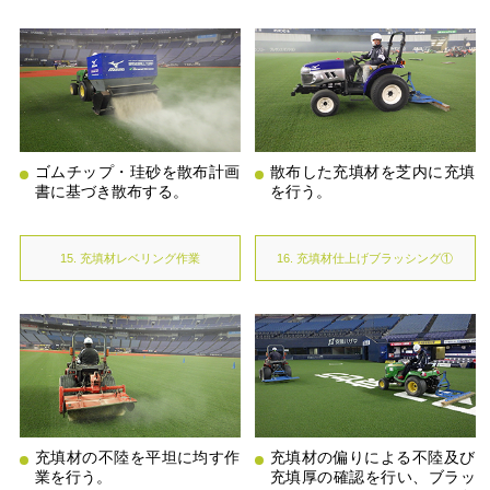
ゴムチップ・珪砂を散布計画
散布した充填材を芝内に充填
書に基づき散布する。
を行う。
15. 充填材レベリング作業
16. 充填材仕上げブラッシング①
充填材の不陸を平坦に均す作
充填材の偏りによる不陸及び
業を行う。
充填厚の確認を行い、ブラッ