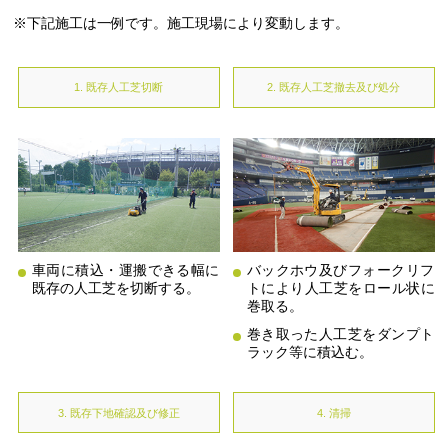
※下記施工は一例です。施工現場により変動します。
1. 既存人工芝切断
2. 既存人工芝撤去及び処分
車両に積込・運搬できる幅に
バックホウ及びフォークリフ
既存の人工芝を切断する。
トにより人工芝をロール状に
巻取る。
巻き取った人工芝をダンプト
ラック等に積込む。
3. 既存下地確認及び修正
4. 清掃