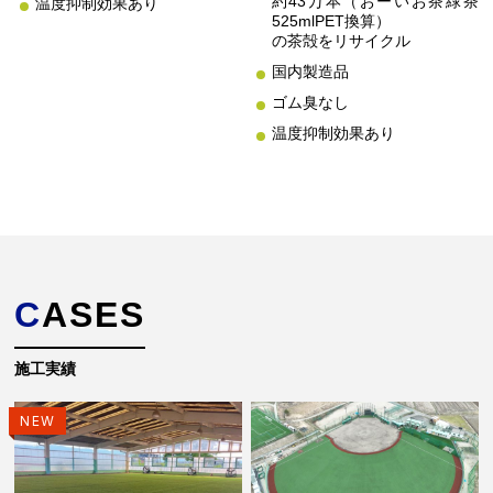
約43万本（おーいお茶緑茶
温度抑制効果あり
525mlPET換算）
の茶殻をリサイクル
国内製造品
ゴム臭なし
温度抑制効果あり
CASES
施工実績
NEW