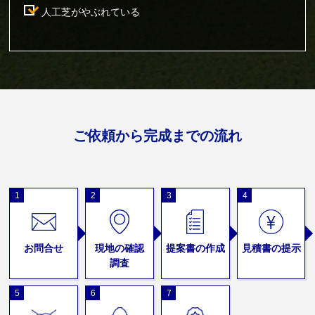
人工芝がやぶれている
ご依頼から完成までの流れ
1
2
3
4
お問合せ
現地の確認
提案書の作成
見積書の提示
調査
5
6
7