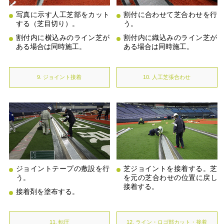
写真に示す人工芝部をカット
割付に合わせて芝合わせを行
する（芝目切り）。
う。
割付内に横込みのライン芝が
割付内に織込みのライン芝が
ある場合は同時施工。
ある場合は同時施工。
9. ジョイント接着
10. 人工芝張合わせ
ジョイントテープの敷設を行
芝ジョイントを接着する。芝
う。
を元の芝合わせの位置に戻し
接着する。
接着剤を塗布する。
11. 転圧
12. ライン・ロゴ部カット・接着