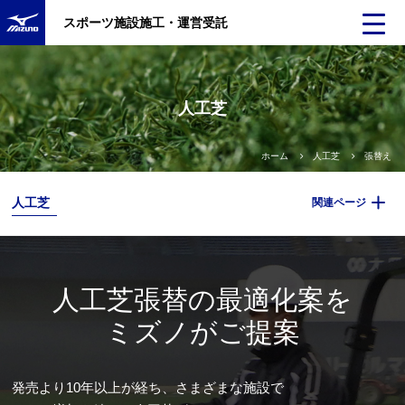
スポーツ施設施工・運営受託
人工芝
ホーム
人工芝
張替え
人工芝
関連ページ
人工芝張替の最適化案を
ミズノがご提案
発売より10年以上が経ち、さまざまな施設で