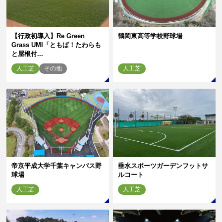
【行政初導入】Re Green
鶴岡東高等学校野球場
Grass UMI「ともぱ！たわらも
と屋根付...
人工芝
その他
人工芝
帝京平成大学千葉キャンパス野
垂水スポーツガーデンフットサ
球場
ルコート
人工芝
人工芝