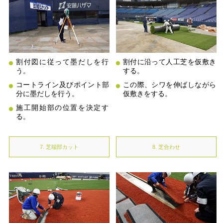
割付図に従って墨だしを行
割付に沿って人工芝を仮敷き
う。
する。
コートライン及びポイント部
この際、シワを伸ばしながら
分に墨だしを行う。
仮敷きをする。
施工開始部の位置を決定す
る。
7. 芝端部カット
8. 芝合わせ