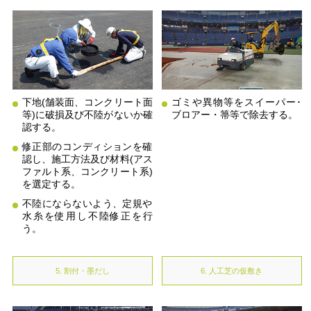
下地(舗装面、コンクリート面
ゴミや異物等をスイーパー･
等)に破損及び不陸がないか確
ブロアー・箒等で除去する。
認する。
修正部のコンディションを確
認し、施工方法及び材料(アス
ファルト系、コンクリート系)
を選定する。
不陸にならないよう、定規や
水糸を使用し不陸修正を行
う。
5. 割付・墨だし
6. 人工芝の仮敷き