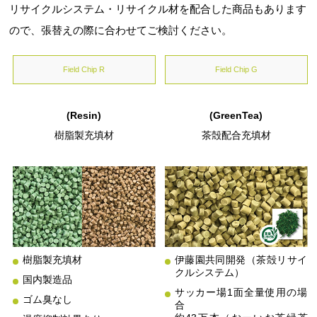
リサイクルシステム・リサイクル材を配合した商品もあります
ので、張替えの際に合わせてご検討ください。
Field Chip R
Field Chip G
(Resin)
(GreenTea)
樹脂製充填材
茶殻配合充填材
樹脂製充填材
伊藤園共同開発（茶殻リサイ
クルシステム）
国内製造品
サッカー場1面全量使用の場
ゴム臭なし
合