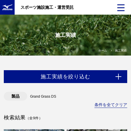
スポーツ施設施工・運営受託
施工実績
ホーム
施工実績
施工実績を絞り込む
製品
Grand Grass DS
条件を全てクリア
検索結果
（全9件）