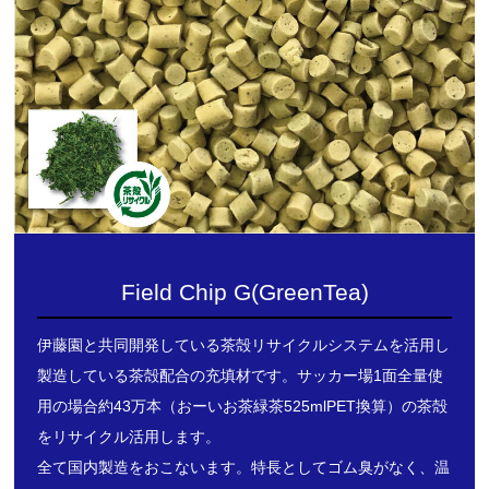
Field Chip G(GreenTea)
伊藤園と共同開発している茶殻リサイクルシステムを活用し
製造している茶殻配合の充填材です。サッカー場1面全量使
用の場合約43万本（おーいお茶緑茶525mlPET換算）の茶殻
をリサイクル活用します。
全て国内製造をおこないます。特長としてゴム臭がなく、温