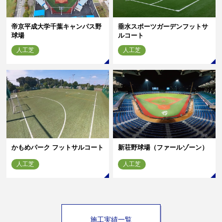
帝京平成大学千葉キャンパス野
垂水スポーツガーデンフットサ
球場
ルコート
人工芝
人工芝
かもめパーク フットサルコート
新荘野球場（ファールゾーン）
人工芝
人工芝
施工実績一覧