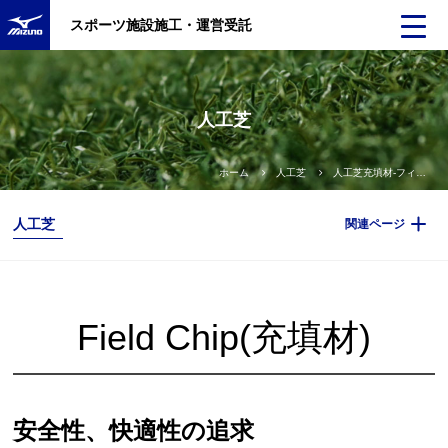
スポーツ施設施工・運営受託
人工芝
ホーム
人工芝
人工芝充填材-フィールドチップ
人工芝
関連ページ
Field Chip(充填材)
安全性、快適性の追求