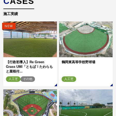
CASES
施工実績
NEW
【行政初導入】Re Green
鶴岡東高等学校野球場
Grass UMI「ともぱ！たわらも
と屋根付...
人工芝
その他
人工芝