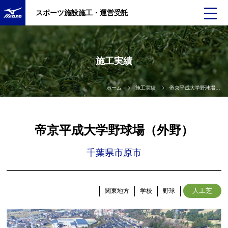
スポーツ施設施工・運営受託
施工実績
ホーム
施工実績
帝京平成大学野球場（外野）
帝京平成大学野球場（外野）
千葉県市原市
人工芝
関東地方
学校
野球