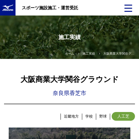
スポーツ施設施工・運営受託
施工実績
ホーム
施工実績
大阪商業大学関谷グラウンド
大阪商業大学関谷グラウンド
奈良県香芝市
人工芝
近畿地方
学校
野球