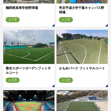
鶴岡東高等学校野球場
帝京平成大学千葉キャンパス野
球場
人工芝
人工芝
垂水スポーツガーデンフットサ
かもめパーク フットサルコート
ルコート
人工芝
人工芝