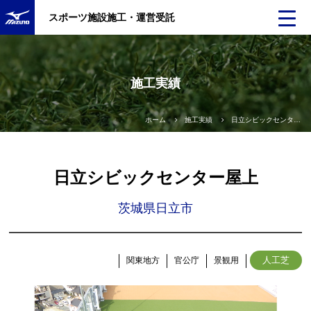
スポーツ施設施工・運営受託
施工実績
ホーム
施工実績
日立シビックセンター屋上
日立シビックセンター屋上
茨城県日立市
人工芝
関東地方
官公庁
景観用