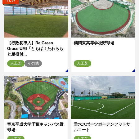
NEW
【行政初導入】Re Green
鶴岡東高等学校野球場
Grass UMI「ともぱ！たわらも
と屋根付...
人工芝
その他
人工芝
帝京平成大学千葉キャンパス野
垂水スポーツガーデンフットサ
球場
ルコート