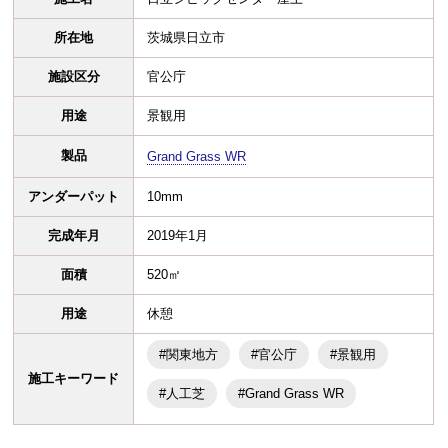
所在地
茨城県日立市
施設区分
官公庁
用途
景観用
製品
Grand Grass WR
アンダーパット
10mm
完成年月
2019年1月
面積
520㎡
用途
休憩
#関東地方
#官公庁
#景観用
施工キーワード
#人工芝
#Grand Grass WR