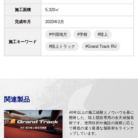
施工面積
5,320㎡
完成年月
2020年2月
#中国地方
#学校
#陸上
施工キーワード
#陸上トラック
#Grand Track RU
関連製品
40年以上の施工経験とノウハウを基に
開発した、陸上競技専用の全天候舗装
材です。使用目的や施設の規模に応じ
て構造の違う最適な舗装材をラインナ
ップしています。