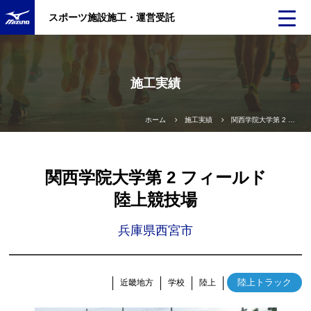
スポーツ施設施工・運営受託
施工実績
ホーム
施工実績
関西学院大学第 2 フィールド
関西学院大学第 2 フィールド
陸上競技場
兵庫県西宮市
陸上トラック
近畿地方
学校
陸上