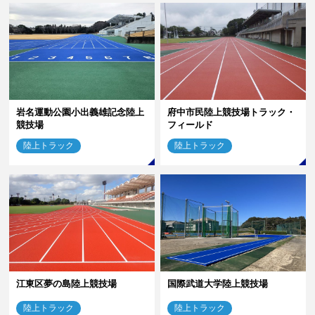
岩名運動公園小出義雄記念陸上
府中市民陸上競技場トラック・
競技場
フィールド
陸上トラック
陸上トラック
江東区夢の島陸上競技場
国際武道大学陸上競技場
陸上トラック
陸上トラック