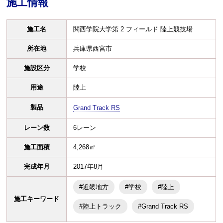
施工情報
施工名
関西学院大学第 2 フィールド 陸上競技場
所在地
兵庫県西宮市
施設区分
学校
用途
陸上
製品
Grand Track RS
レーン数
6レーン
施工面積
4,268㎡
完成年月
2017年8月
#近畿地方
#学校
#陸上
施工キーワード
#陸上トラック
#Grand Track RS