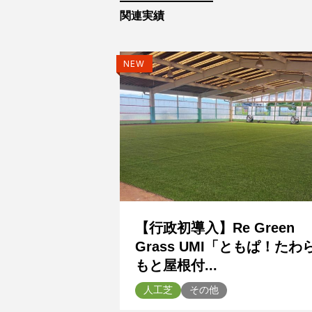
関連実績
NEW
【行政初導入】Re Green
Grass UMI「ともぱ！たわ
もと屋根付...
人工芝
その他