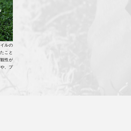
、パイルの
したこと
景観性が
減や、プ
。