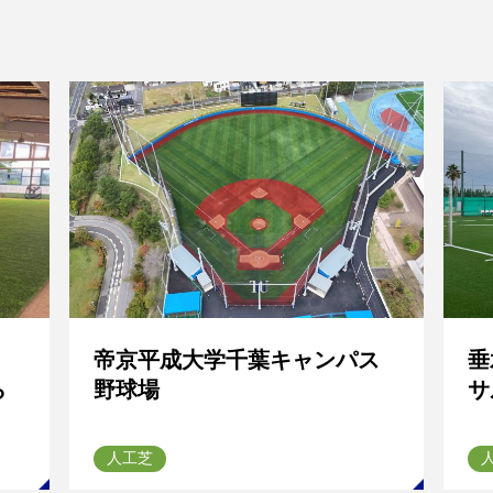
帝京平成大学千葉キャンパス
垂
ら
野球場
サ
人工芝