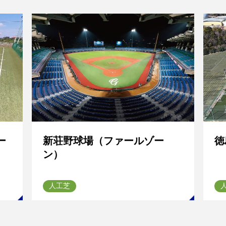
ー
新荘野球場（ファールゾー
徳
ン）
人工芝