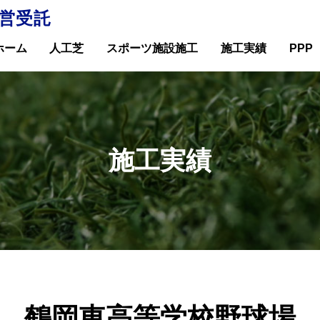
営受託
ホーム
人工芝
スポーツ施設施工
施工実績
PPP
施工実績
鶴岡東高等学校野球場