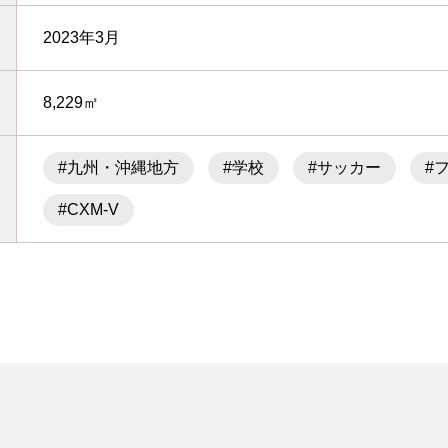
2023年3月
8,229㎡
#九州・沖縄地方
#学校
#サッカー
#
#CXM-V