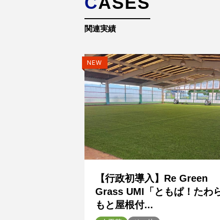
CASES
関連実績
NEW
【行政初導入】Re Green
Grass UMI「ともぱ！たわ
もと屋根付...