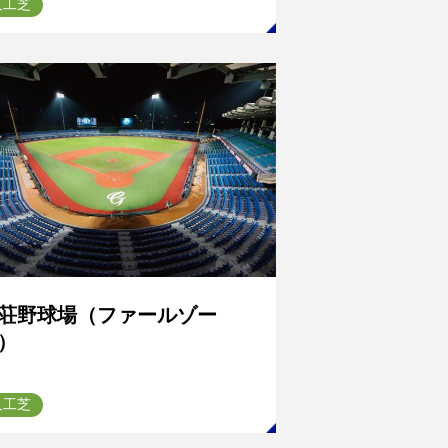
人工芝
荘野球場（ファールゾー
）
人工芝