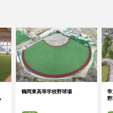
鶴岡東高等学校野球場
帝
ら
野