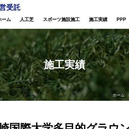
営受託
ホーム
人工芝
スポーツ施設施工
施工実績
PPP
施工実績
ホーム
崎国際大学多目的グラウ