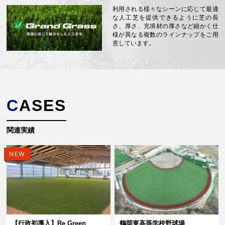
利用される様々なシーンに応じて最適
な人工芝を提供できるように芝の長
さ、厚さ、充填材の厚さなど細かく仕
様が異なる複数のラインナップをご用
意しています。
CASES
関連実績
NEW
【行政初導入】Re Green
鶴岡東高等学校野球場