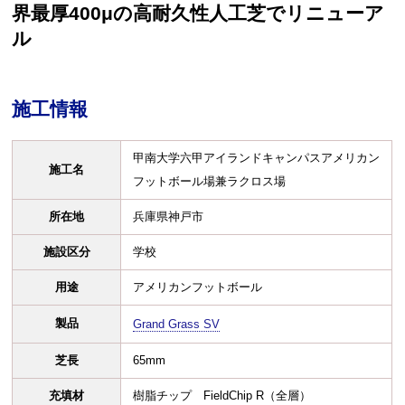
界最厚400μの高耐久性人工芝でリニューア
ル
施工情報
甲南大学六甲アイランドキャンパスアメリカン
施工名
フットボール場兼ラクロス場
所在地
兵庫県神戸市
施設区分
学校
用途
アメリカンフットボール
製品
Grand Grass SV
芝長
65mm
充填材
樹脂チップ FieldChip R（全層）