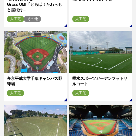
Grass UMI「ともぱ！たわらも
と屋根付...
人工芝
その他
人工芝
帝京平成大学千葉キャンパス野
垂水スポーツガーデンフットサ
球場
ルコート
人工芝
人工芝