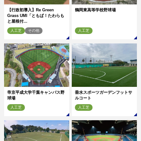
【行政初導入】Re Green
鶴岡東高等学校野球場
Grass UMI「ともぱ！たわらも
と屋根付...
人工芝
その他
人工芝
帝京平成大学千葉キャンパス野
垂水スポーツガーデンフットサ
球場
ルコート
人工芝
人工芝