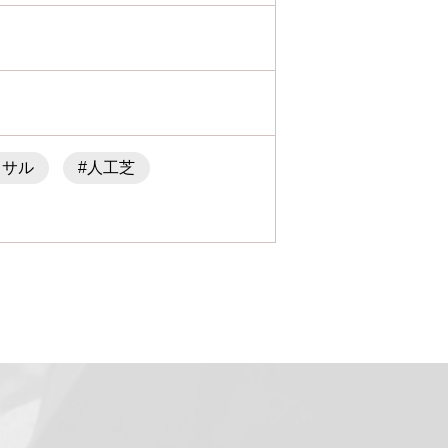
トサル
#人工芝