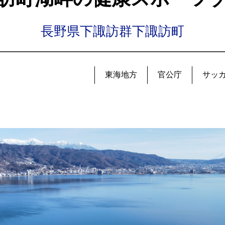
長野県下諏訪群下諏訪町
東海地方
官公庁
サッ