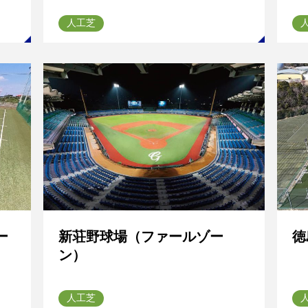
人工芝
ー
新荘野球場（ファールゾー
徳
ン）
人工芝