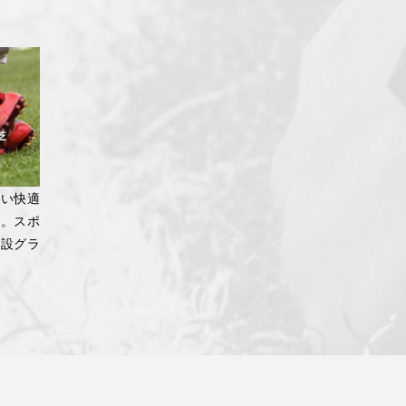
ない快適
芝。スポ
施設グラ