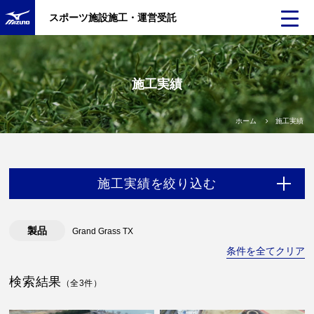
スポーツ施設施工・運営受託
施工実績
ホーム
施工実績
施工実績を絞り込む
製品
Grand Grass TX
条件を全てクリア
検索結果
（全3件）