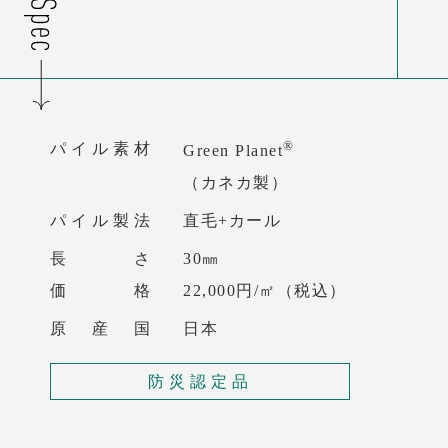
®
パイル素材
Green Planet
（カネカ製）
パイル製法
直毛+カール
長 さ
30㎜
価 格
22,000円/㎡
（税込）
原 産 国
日本
防災認定品